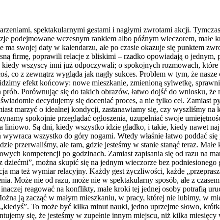
arzeniami, spektakularnymi gestami i nagłymi zwrotami akcji. Tymcz
yzje podejmowane wczesnym rankiem albo późnym wieczorem, małe krok
nie ma swojej daty w kalendarzu, ale po czasie okazuje się punktem zw
łasną firmę, poprawili relacje z bliskimi – rzadko opowiadają o jed
, kiedy wszyscy inni już odpoczywali; o spokojnych rozmowach, które 
a coś, co z zewnątrz wygląda jak nagły sukces. Problem w tym, że nasz
 Widzimy efekt końcowy: nowe mieszkanie, zmienioną sylwetkę, sprawni
h prób. Porównując się do takich obrazów, łatwo dojść do wniosku, że 
e świadomie decydujemy się doceniać proces, a nie tylko cel. Zamiast
ast marzyć o idealnej kondycji, zastanawiamy się, czy wyszliśmy na kr
zynamy spokojnie przeglądać ogłoszenia, uzupełniać swoje umiejętnoś
liniowo. Są dni, kiedy wszystko idzie gładko, i takie, kiedy nawet najp
eń wywraca wszystko do góry nogami. Wtedy właśnie łatwo poddać się
dzie przerwaliśmy, ale tam, gdzie jesteśmy w stanie stanąć teraz. Małe
nowych kompetencji po godzinach. Zamiast zapisania się od razu na m
 dziećmi”, można skupić się na jednym wieczorze bez podniesionego gło
lucja ma też wymiar relacyjny. Każdy gest życzliwości, każde „przepra
a. Może nie od razu, może nie w spektakularny sposób, ale z czasem. Zara
inaczej reagować na konflikty, małe kroki tej jednej osoby potrafią u
na ją zacząć w małym mieszkaniu, w pracy, której nie lubimy, w mie
„kiedyś”. To może być kilka minut nauki, jedno uprzejme słowo, krótka
ntujemy się, że jesteśmy w zupełnie innym miejscu, niż kilka miesięcy 