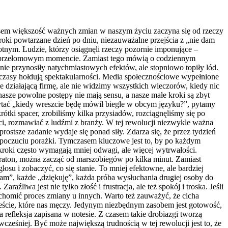
asem większość ważnych zmian w naszym życiu zaczyna się od rzeczy
i powtarzane dzień po dniu, niezauważalne przejścia z „nie dam
rotnym. Ludzie, którzy osiągnęli rzeczy pozornie imponujące –
nym, przełomowym momencie. Zamiast tego mówią o codziennym
nie przynosiły natychmiastowych efektów, ale stopniowo topiły lód.
e czasy hołdują spektakularności. Media społecznościowe wypełnione
e działającą firmę, ale nie widzimy wszystkich wieczorów, kiedy nic
nasze powolne postępy nie mają sensu, a nasze małe kroki są zbyt
 pytać „kiedy wreszcie będę mówił biegle w obcym języku?”, pytamy
ótki spacer, zrobiliśmy kilka przysiadów, rozciągnęliśmy się po
ci, rozmawiać z ludźmi z branży. W tej rewolucji niezwykle ważna
rostsze zadanie wydaje się ponad siły. Zdarza się, że przez tydzień
 poczuciu porażki. Tymczasem kluczowe jest to, by po każdym
 kroki często wymagają mniej odwagi, ale więcej wytrwałości.
araton, można zacząć od marszobiegów po kilka minut. Zamiast
su i zobaczyć, co się stanie. To mniej efektowne, ale bardziej
szam”, każde „dziękuję”, każda próba wysłuchania drugiej osoby do
źliwa jest nie tylko złość i frustracja, ale też spokój i troska. Jeśli
ruchomić proces zmiany u innych. Warto też zauważyć, że cicha
ście, które nas męczy. Jedynym niezbędnym zasobem jest gotowość,
 refleksja zapisana w notesie. Z czasem takie drobiazgi tworzą
wcześniej. Być może największą trudnością w tej rewolucji jest to, że