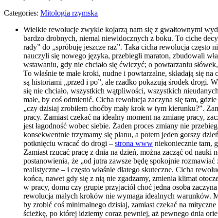
Categories:
Mitologia rzymska
Wielkie rewolucje zwykle kojarzą nam się z gwałtownymi wyd
bardzo drobnych, niemal niewidocznych z boku. To ciche dec
rady” do „spróbuję jeszcze raz”. Taka cicha rewolucja często 
nauczyli się nowego języka, przebiegli maraton, zbudowali w
wstawaniu, gdy nie chciało się ćwiczyć; o powtarzaniu słówek
To właśnie te małe kroki, nudne i powtarzalne, składają się n
są historiami „przed i po”, ale rzadko pokazują środek drogi.
się nie chciało, wszystkich wątpliwości, wszystkich nieudanyc
małe, by coś odmienić. Cicha rewolucja zaczyna się tam, gdzi
„czy dzisiaj zrobiłem choćby mały krok w tym kierunku?”. Zami
pracy. Zamiast czekać na idealny moment na zmianę pracy, zac
jest łagodność wobec siebie. Żaden proces zmiany nie przebiega 
konsekwentnie trzymamy się planu, a potem jeden gorszy dzi
potknięciu wracać do drogi –
strona www
niekoniecznie tam, g
Zamiast rzucać pracę z dnia na dzień, można zacząć od nauki 
postanowienia, że „od jutra zawsze będę spokojnie rozmawiać z
realistyczne – i często właśnie dlatego skuteczne. Cicha rewo
końca, nawet gdy się z nią nie zgadzamy, zmienia klimat otoczeni
w pracy, domu czy grupie przyjaciół choć jedna osoba zaczyna 
rewolucja małych kroków nie wymaga idealnych warunków. Moż
by zrobić coś minimalnego dzisiaj, zamiast czekać na mityczne 
ścieżkę, po której idziemy coraz pewniej, aż pewnego dnia orie